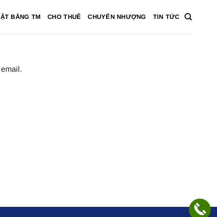
ẶT BẰNG TM
CHO THUÊ
CHUYỂN NHƯỢNG
TIN TỨC
 email.