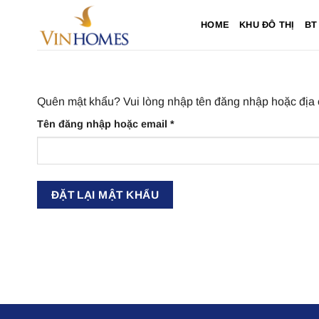
Chuyển
HOME
KHU ĐÔ THỊ
BT
đến
nội
dung
Quên mật khẩu? Vui lòng nhập tên đăng nhập hoặc địa c
Bắt
Tên đăng nhập hoặc email
*
buộc
ĐẶT LẠI MẬT KHẨU