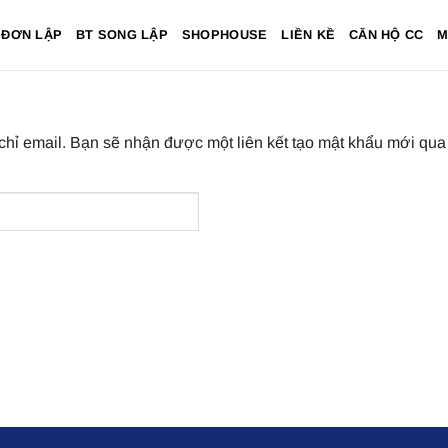
 ĐƠN LẬP
BT SONG LẬP
SHOPHOUSE
LIỀN KỀ
CĂN HỘ CC
M
hỉ email. Bạn sẽ nhận được một liên kết tạo mật khẩu mới qua