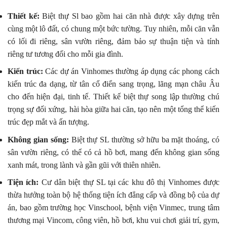
Thiết kế:
Biệt thự Sl bao gồm hai căn nhà được xây dựng trên
cùng một lô đất, có chung một bức tường. Tuy nhiên, mỗi căn vẫn
có lối đi riêng, sân vườn riêng, đảm bảo sự thuận tiện và tính
riêng tư tương đối cho mỗi gia đình.
Kiến trúc:
Các dự án Vinhomes thường áp dụng các phong cách
kiến trúc đa dạng, từ tân cổ điển sang trọng, lãng mạn châu Âu
cho đến hiện đại, tinh tế. Thiết kế biệt thự song lập thường chú
trọng sự đối xứng, hài hòa giữa hai căn, tạo nên một tổng thể kiến
trúc đẹp mắt và ấn tượng.
Không gian sống:
Biệt thự SL thường sở hữu ba mặt thoáng, có
sân vườn riêng, có thể có cả hồ bơi, mang đến không gian sống
xanh mát, trong lành và gần gũi với thiên nhiên.
Tiện ích:
Cư dân biệt thự SL tại các khu đô thị Vinhomes được
thừa hưởng toàn bộ hệ thống tiện ích đẳng cấp và đồng bộ của dự
án, bao gồm trường học Vinschool, bệnh viện Vinmec, trung tâm
thương mại Vincom, công viên, hồ bơi, khu vui chơi giải trí, gym,