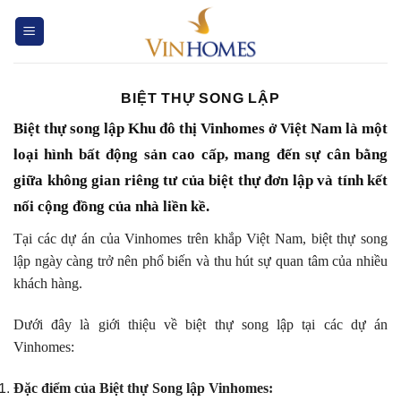
Chuyển
đến
nội
dung
BIỆT THỰ SONG LẬP
Biệt thự song lập Khu đô thị Vinhomes ở Việt Nam là một
loại hình bất động sản cao cấp, mang đến sự cân bằng
giữa không gian riêng tư của biệt thự đơn lập và tính kết
nối cộng đồng của nhà liền kề.
Tại các dự án của Vinhomes trên khắp Việt Nam, biệt thự song
lập ngày càng trở nên phổ biến và thu hút sự quan tâm của nhiều
khách hàng.
Dưới đây là giới thiệu về biệt thự song lập tại các dự án
Vinhomes:
Đặc điểm của Biệt thự Song lập Vinhomes: