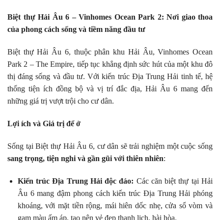
Biệt thự Hải Âu 6 – Vinhomes Ocean Park 2: Nơi giao thoa
của phong cách sống và tiềm năng đầu tư
Biệt thự Hải Âu 6, thuộc phân khu Hải Âu, Vinhomes Ocean
Park 2 – The Empire, tiếp tục khẳng định sức hút của một khu đô
thị đáng sống và đầu tư. Với kiến trúc Địa Trung Hải tinh tế, hệ
thống tiện ích đồng bộ và vị trí đắc địa, Hải Âu 6 mang đến
những giá trị vượt trội cho cư dân.
Lợi ích và Giá trị để ở
Sống tại Biệt thự Hải Âu 6, cư dân sẽ trải nghiệm một cuộc sống
sang trọng, tiện nghi và gần gũi với thiên nhiên
:
Kiến trúc Địa Trung Hải độc đáo:
Các căn biệt thự tại Hải
Âu 6 mang đậm phong cách kiến trúc Địa Trung Hải phóng
khoáng, với mặt tiền rộng, mái hiên dốc nhẹ, cửa sổ vòm và
gam màu ấm áp, tạo nên vẻ đẹp thanh lịch, hài hòa.