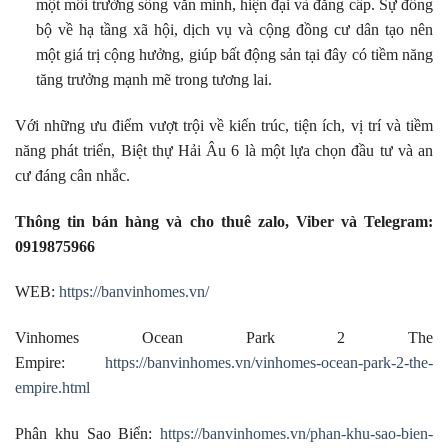
một môi trường sống văn minh, hiện đại và đẳng cấp. Sự đồng
bộ về hạ tầng xã hội, dịch vụ và cộng đồng cư dân tạo nên
một giá trị cộng hưởng, giúp bất động sản tại đây có tiềm năng
tăng trưởng mạnh mẽ trong tương lai.
Với những ưu điểm vượt trội về kiến trúc, tiện ích, vị trí và tiềm
năng phát triển, Biệt thự Hải Âu 6 là một lựa chọn đầu tư và an
cư đáng cân nhắc.
Thông tin bán hàng và cho thuê zalo, Viber và Telegram:
0919875966
WEB:
https://banvinhomes.vn/
Vinhomes Ocean Park 2 The
Empire:
https://banvinhomes.vn/vinhomes-ocean-park-2-the-
empire.html
Phân khu Sao Biển:
https://banvinhomes.vn/phan-khu-sao-bien-