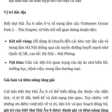
đại đảm bảo an toàn tuyệt đối cho mọi cư dân.
Vị trí đắc địa
Biệt thự Hải Âu 6 nằm ở vị trí trung tâm của Vinhomes Ocean
Park 2 – The Empire, sở hữu kết nối giao thông thuận tiện:
Kết nối vùng:
Dễ dàng di chuyển đến các khu vực lân cận và
trung tâm Hà Nội thông qua các tuyến đường huyết mạch như
Quốc lộ 5B, cao tốc Hà Nội – Hải Phòng.
Nội khu:
Gần các tiện ích quan trọng của dự án như biển hồ,
trường học, bệnh viện, trung tâm thương mại.
Giá bán và tiềm năng tăng giá
Giá bán biệt thự Hải Âu 6 có thể biến động tùy thuộc vào diện
tích, vị trí lô đất, thiết kế và tình trạng bàn giao. Tuy nhiên, với
những ưu điểm vượt trội về vị trí, tiện ích và quy hoạch đồng bộ,
giá trị của biệt thự Hải Âu 6 được đánh giá có tiềm năng tăng