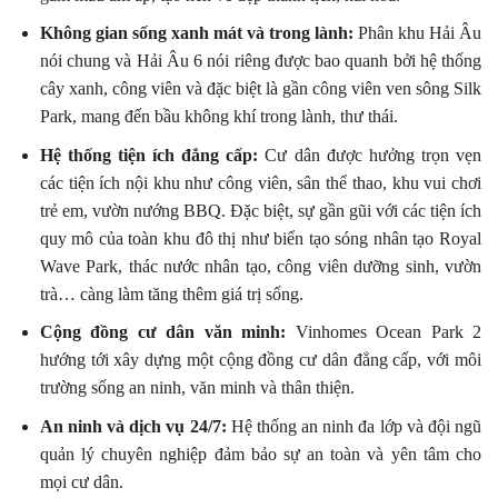
Không gian sống xanh mát và trong lành:
Phân khu Hải Âu
nói chung và Hải Âu 6 nói riêng được bao quanh bởi hệ thống
cây xanh, công viên và đặc biệt là gần công viên ven sông Silk
Park, mang đến bầu không khí trong lành, thư thái.
Hệ thống tiện ích đẳng cấp:
Cư dân được hưởng trọn vẹn
các tiện ích nội khu như công viên, sân thể thao, khu vui chơi
trẻ em, vườn nướng BBQ. Đặc biệt, sự gần gũi với các tiện ích
quy mô của toàn khu đô thị như biển tạo sóng nhân tạo Royal
Wave Park, thác nước nhân tạo, công viên dưỡng sinh, vườn
trà… càng làm tăng thêm giá trị sống.
Cộng đồng cư dân văn minh:
Vinhomes Ocean Park 2
hướng tới xây dựng một cộng đồng cư dân đẳng cấp, với môi
trường sống an ninh, văn minh và thân thiện.
An ninh và dịch vụ 24/7:
Hệ thống an ninh đa lớp và đội ngũ
quản lý chuyên nghiệp đảm bảo sự an toàn và yên tâm cho
mọi cư dân.