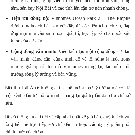
đường cao tốc, giúp việc di chuyển đến các khu vực trung
tâm, sân bay Nội Bài và các tỉnh lân cận trở nên nhanh chóng.
Tiện ích đồng bộ:
Vinhomes Ocean Park 2 – The Empire
được quy hoạch bài bản với đầy đủ các tiện ích dịch vụ, đáp
ứng mọi nhu cầu sinh hoạt, giải trí, học tập và chăm sóc sức
khỏe của cư dân.
Cộng đồng văn minh:
Việc kiến tạo một cộng đồng cư dân
văn minh, đẳng cấp, cùng trình độ và lối sống là một trong
những giá trị cốt lõi mà Vinhomes mang lại, tạo nên môi
trường sống lý tưởng và bền vững.
Biệt thự Hải Âu 6 không chỉ là một nơi an cư lý tưởng mà còn là
một kênh đầu tư thông minh, mang lại giá trị lâu dài cho chủ sở
hữu.
Để có thông tin chi tiết và cập nhật nhất về giá bán, quý khách vui
lòng liên hệ trực tiếp với chủ đầu tư hoặc các đại lý phân phối
chính thức của dự án.