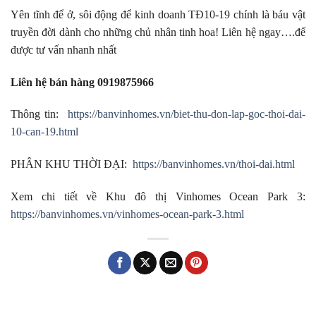
Yên tĩnh để ở, sôi động để kinh doanh TĐ10-19 chính là báu vật
truyền đời dành cho những chủ nhân tinh hoa! Liên hệ ngay….để
được tư vấn nhanh nhất
Liên hệ bán hàng 0919875966
Thông tin:
https://banvinhomes.vn/biet-thu-don-lap-goc-thoi-dai-
10-can-19.html
PHÂN KHU THỜI ĐẠI:
https://banvinhomes.vn/thoi-dai.html
Xem chi tiết về Khu đô thị Vinhomes Ocean Park 3:
https://banvinhomes.vn/vinhomes-ocean-park-3.html